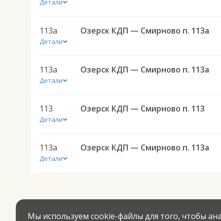
Детали
113а
Озерск КДП — Смирново п. 113а
Детали
113а
Озерск КДП — Смирново п. 113а
Детали
113
Озерск КДП — Смирново п. 113
Детали
113а
Озерск КДП — Смирново п. 113а
Детали
Мы используем cookie-файлы для того, чтобы а