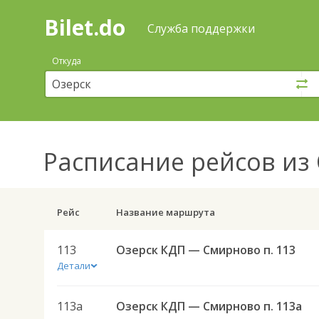
Bilet.do
—
Bilet.do
Поиск
Служба поддержки
и
покупка
Откуда
билетов
на
автобус
онлайн
Расписание рейсов
из 
Рейс
Название маршрута
113
Озерск КДП — Смирново п. 113
Детали
113а
Озерск КДП — Смирново п. 113а