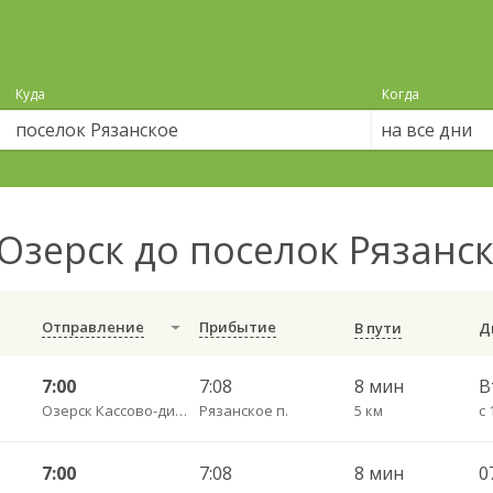
Куда
Когда
на все дни
Озерск до поселок Рязанс
Отправление
Прибытие
В пути
7:00
7:08
8 мин
В
Озерск Кассово-диспетчерский пункт
Рязанское п.
5 км
с 
7:00
7:08
8 мин