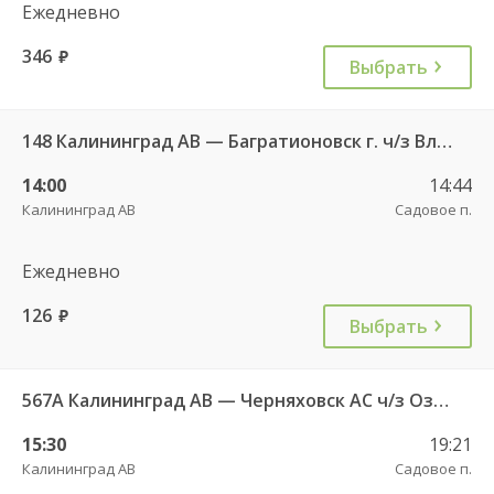
Ежедневно
346
руб.
Выбрать
148 Калининград АВ — Багратионовск г. ч/з Владимирово п., Славское п., Долгоруково п.
14:00
14:44
Калининград АВ
Садовое п.
Ежедневно
126
руб.
Выбрать
567А Калининград АВ — Черняховск АС ч/з Озерки п., Правдинск КДП, Железнодорожный КДП
15:30
19:21
Калининград АВ
Садовое п.