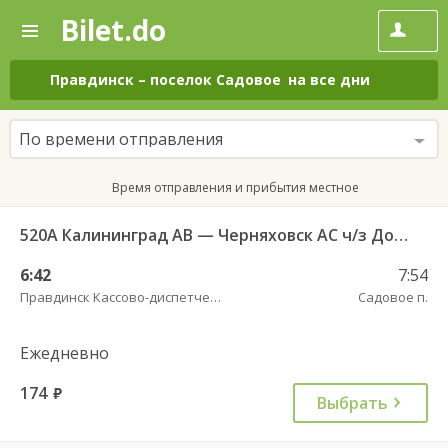
Bilet.do
—
Bilet.do
Поиск
и
покупка
Правдинск
–
поселок Садовое
на все дни
билетов
на
автобус
По времени отправления
онлайн
Время отправления и прибытия местное
520А Калининград АВ — Черняховск АС ч/з Домново п., Правдинск КДП
6:42
7:54
Правдинск Кассово-диспетчерский пункт
Садовое п.
Ежедневно
174
руб.
Выбрать