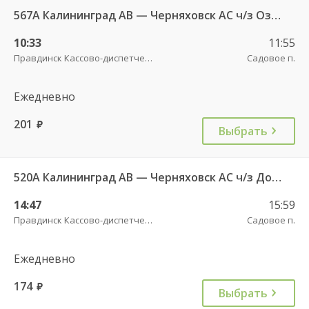
567А Калининград АВ — Черняховск АС ч/з Озерки п., Правдинск КДП, Железнодорожный КДП
10:33
11:55
Правдинск Кассово-диспетчерский пункт
Садовое п.
Ежедневно
201
руб.
Выбрать
520А Калининград АВ — Черняховск АС ч/з Домново п., Правдинск КДП
14:47
15:59
Правдинск Кассово-диспетчерский пункт
Садовое п.
Ежедневно
174
руб.
Выбрать