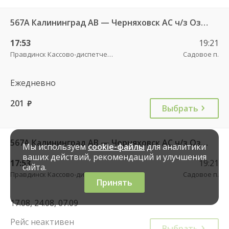
567А Калининград АВ — Черняховск АС ч/з Озерки п., Правдинск КДП, Железнодорожный КДП
17:53
19:21
Правдинск Кассово-диспетчерский пункт
Садовое п.
Ежедневно
201
руб.
Выбрать
567А Калининград АВ — Черняховск АС ч/з Озерки п., Правдинск КДП, Железнодорожный КДП
Мы используем
cookie-файлы
для аналитики
ваших действий, рекомендаций и улучшения
17:53
19:21
сайта.
Правдинск Кассово-диспетчерский пункт
Садовое п.
Принять
17.08, 24.08, 07.09
Рейс неактивен
Выбрать