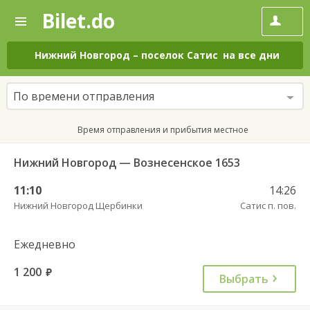
Bilet.do
—
Bilet.do
Поиск
и
покупка
Нижний Новгород
–
поселок Сатис
на все дни
билетов
на
автобус
По времени отправления
онлайн
Время отправления и прибытия местное
Нижний Новгород — Вознесенское 1653
11:10
14:26
Нижний Новгород Щербинки
Сатис п. пов.
Ежедневно
1 200
руб.
Выбрать