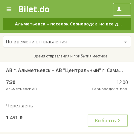
Bilet.do
—
Bilet.do
Поиск
и
покупка
Альметьевск
–
поселок Серноводск
на все дни
билетов
на
автобус
По времени отправления
онлайн
Время отправления и прибытия местное
АВ г. Альметьевск – АВ "Центральный" г. Самара
7:30
12:00
Альметьевск АВ
Серноводск п. пов.
Через день
1 491
руб.
Выбрать