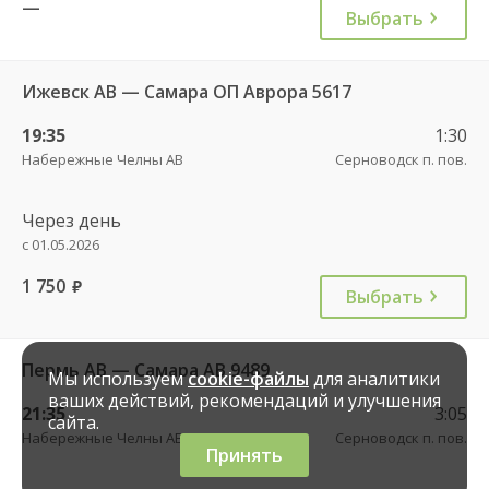
—
Выбрать
Ижевск АВ — Самара ОП Аврора 5617
19:35
1:30
Набережные Челны АВ
Серноводск п. пов.
Через день
с 01.05.2026
1 750
руб.
Выбрать
Пермь АВ — Самара АВ 9489
Мы используем
cookie-файлы
для аналитики
ваших действий, рекомендаций и улучшения
21:35
3:05
сайта.
Набережные Челны АВ
Серноводск п. пов.
Принять