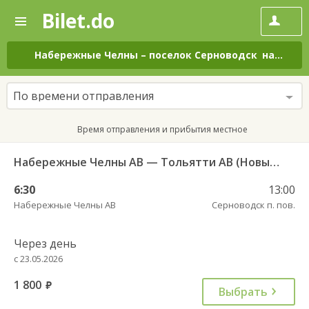
Bilet.do
—
Bilet.do
Поиск
и
покупка
Набережные Челны
–
поселок Серноводск
на все дни
билетов
на
автобус
По времени отправления
онлайн
Время отправления и прибытия местное
Набережные Челны АВ — Тольятти АВ (Новый город) 10722
6:30
13:00
Набережные Челны АВ
Серноводск п. пов.
Через день
с 23.05.2026
1 800
руб.
Выбрать