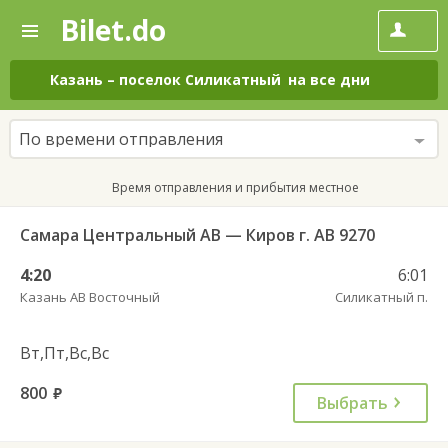
Bilet.do
—
Bilet.do
Поиск
и
покупка
Казань
–
поселок Силикатный
на все дни
билетов
на
автобус
По времени отправления
онлайн
Время отправления и прибытия местное
Самара Центральный АВ — Киров г. АВ 9270
4:20
6:01
Казань АВ Восточный
Силикатный п.
Вт,Пт,Вс,Вс
800
руб.
Выбрать