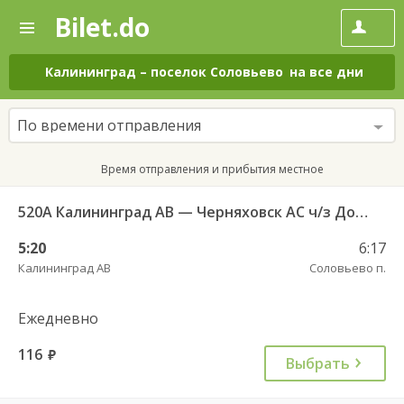
Bilet.do
—
Bilet.do
Поиск
и
покупка
Калининград
–
поселок Соловьево
на все дни
билетов
на
автобус
По времени отправления
онлайн
Время отправления и прибытия местное
520А Калининград АВ — Черняховск АС ч/з Домново п., Правдинск КДП
5:20
6:17
Калининград АВ
Соловьево п.
Ежедневно
116
руб.
Выбрать