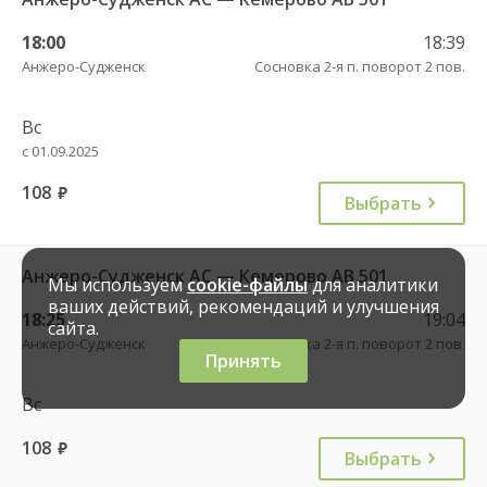
18:00
18:39
Анжеро-Судженск
Сосновка 2-я п. поворот 2 пов.
Вс
с 01.09.2025
108
руб.
Выбрать
Анжеро-Судженск АС — Кемерово АВ 501
Мы используем
cookie-файлы
для аналитики
ваших действий, рекомендаций и улучшения
18:25
19:04
сайта.
Анжеро-Судженск
Сосновка 2-я п. поворот 2 пов.
Принять
Вс
108
руб.
Выбрать