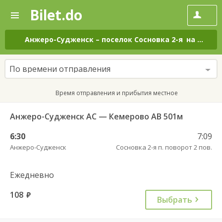
Bilet.do
—
Bilet.do
Поиск
и
покупка
Анжеро-Судженск
–
поселок Сосновка 2-я
на все дни
билетов
на
автобус
По времени отправления
онлайн
Время отправления и прибытия местное
Анжеро-Судженск АС — Кемерово АВ 501м
6:30
7:09
Анжеро-Судженск
Сосновка 2-я п. поворот 2 пов.
Ежедневно
108
руб.
Выбрать