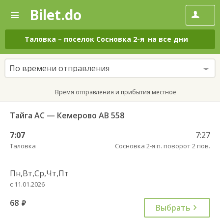
Bilet.do
—
Bilet.do
Поиск
и
покупка
Таловка
–
поселок Сосновка 2-я
на все дни
билетов
на
автобус
По времени отправления
онлайн
Время отправления и прибытия местное
Тайга АС — Кемерово АВ 558
7:07
7:27
Таловка
Сосновка 2-я п. поворот 2 пов.
Пн,Вт,Ср,Чт,Пт
с 11.01.2026
68
руб.
Выбрать