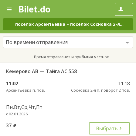
Bilet.do
—
Bilet.do
Поиск
и
покупка
поселок Арсентьевка
–
поселок Сосновка 2-я
на вс
билетов
на
автобус
По времени отправления
онлайн
Время отправления и прибытия местное
Кемерово АВ — Тайга АС 558
11:02
11:18
Арсентьевка п. пов.
Сосновка 2-я п. поворот 2 пов.
Пн,Вт,Ср,Чт,Пт
с 02.01.2026
37
руб.
Выбрать