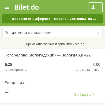
Bilet.do
—
Bilet.do
Поиск
и
покупка
деревня Анциферово
–
поселок Сосновка
на все дни
билетов
на
автобус
По времени отправления
онлайн
Время отправления и прибытия местное
Погорелово (Вологодский) — Вологда АВ 422
6:25
0:00
Анциферово д.
Сосновка п. пов.
Ежедневно
—
Выбрать