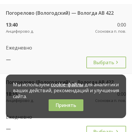
Погорелово (Вологодский) — Вологда АВ 422
13:40
0:00
Анциферово д.
Сосновка п. пов.
Ежедневно
—
Выбрать
Погорелово (Вологодский) — Вологда АВ 422
Мы используем
cookie-файлы
для аналитики
ваших действий, рекомендаций и улучшения
18:15
0:00
сайта.
Анциферово д.
Сосновка п. пов.
Принять
Ежедневно
—
Выбрать