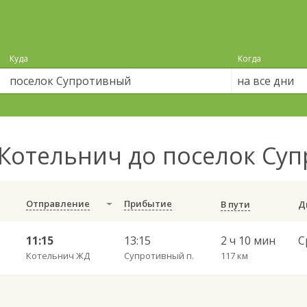
Куда
Когда
на все дни
Котельнич до поселок Су
Отправление
Прибытие
В пути
11:15
13:15
2 ч 10 мин
Котельнич ЖД
Супротивный п.
117 км