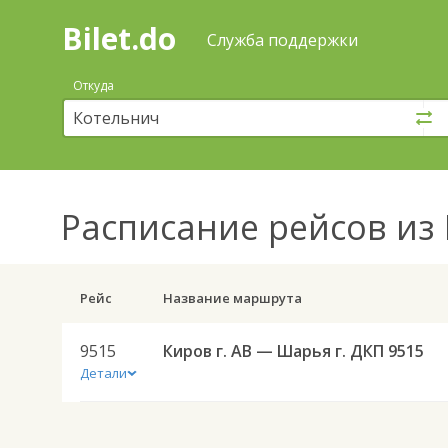
Bilet.do
—
Bilet.do
Поиск
Служба поддержки
и
покупка
Откуда
билетов
на
автобус
онлайн
Расписание рейсов
из 
Рейс
Название маршрута
9515
Киров г. АВ — Шарья г. ДКП 9515
Детали