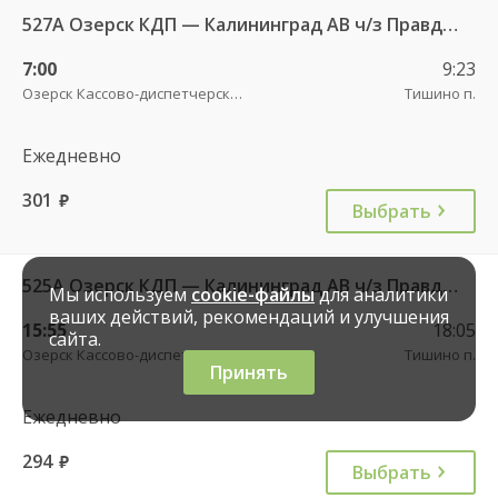
527А Озерск КДП — Калининград АВ ч/з Правдинск КДП
7:00
9:23
Озерск Кассово-диспетчерский пункт
Тишино п.
Ежедневно
301
руб.
Выбрать
525А Озерск КДП — Калининград АВ ч/з Правдинск КДП
Мы используем
cookie-файлы
для аналитики
ваших действий, рекомендаций и улучшения
15:55
18:05
сайта.
Озерск Кассово-диспетчерский пункт
Тишино п.
Принять
Ежедневно
294
руб.
Выбрать