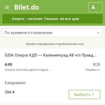
Bilet.do
—
Bilet.do
Поиск
и
покупка
Озерск
–
поселок Тишино
на все дни
билетов
на
автобус
По времени отправления
онлайн
Время отправления и прибытия местное
525А Озерск КДП — Калининград АВ ч/з Правдинск КДП
6:00
8:25
Озерск Кассово-диспетчерский пункт
Тишино п.
Ежедневно
294
руб.
Выбрать