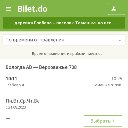
Bilet.do
—
Bilet.do
Поиск
и
покупка
деревня Глебово
–
поселок Томашка
на все дни
билетов
на
автобус
По времени отправления
онлайн
Время отправления и прибытия местное
Вологда АВ — Верховажье 708
10:11
10:25
Глебово д.
Томашка п. пов.
Пн,Вт,Ср,Чт,Вс
с 21.08.2023
—
Выбрать