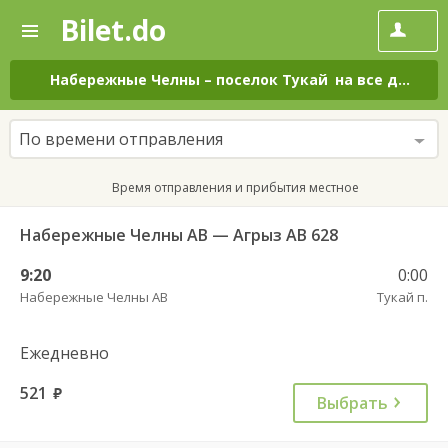
Bilet.do
—
Bilet.do
Поиск
и
покупка
Набережные Челны
–
поселок Тукай
на все дни
билетов
на
автобус
По времени отправления
онлайн
Время отправления и прибытия местное
Набережные Челны АВ — Агрыз АВ 628
9:20
0:00
Набережные Челны АВ
Тукай п.
Ежедневно
521
руб.
Выбрать