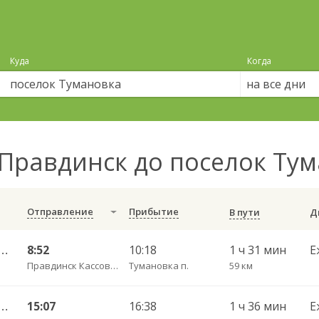
Куда
Когда
на все дни
Правдинск до поселок Ту
Отправление
Прибытие
В пути
С — Калининград АВ ч/з Железнодорожный КДП, Правдинск КДП
8:52
10:18
1 ч 31 мин
Е
Правдинск Кассово-диспетчерский пункт
Тумановка п.
59 км
С — Калининград АВ ч/з Железнодорожный КДП, Правдинск КДП
15:07
16:38
1 ч 36 мин
Е