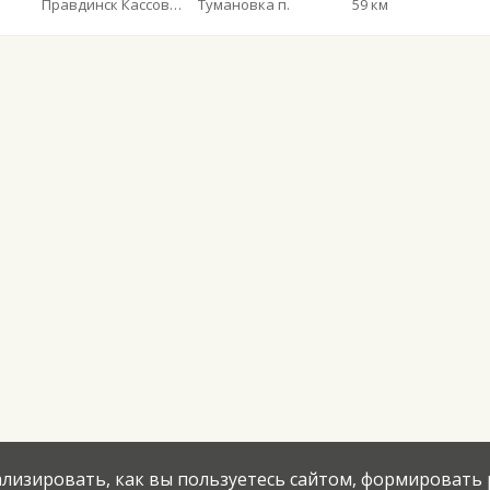
Правдинск Кассово-диспетчерский пункт
Тумановка п.
59 км
нализировать, как вы пользуетесь сайтом, формировать