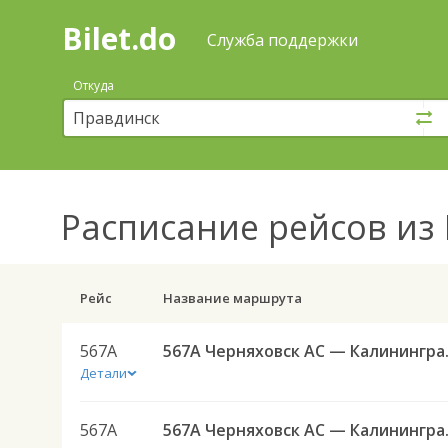
Bilet.do
—
Bilet.do
Поиск
Служба поддержки
и
покупка
Откуда
билетов
на
автобус
онлайн
Расписание рейсов
из 
Рейс
Название маршрута
567А
567А Черняховск А
Детали
567А
567А Черняховск А