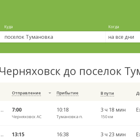
Куда
Когда
на все дни
Черняховск до поселок Т
Отправление
Прибытие
В пути
С — Калининград АВ ч/з Железнодорожный КДП, Правдинск КДП
7:00
10:18
3 ч 18 мин
Е
Черняховск АС
Тумановка п.
150 км
С — Калининград АВ ч/з Железнодорожный КДП, Правдинск КДП
13:15
16:38
3 ч 23 мин
Е