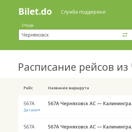
Bilet.do
—
Bilet.do
Поиск
Служба поддержки
и
покупка
Откуда
билетов
на
автобус
онлайн
Расписание рейсов
из 
Рейс
Название маршрута
567А
567А Черняховск А
Детали
567А
567А Черняховск А