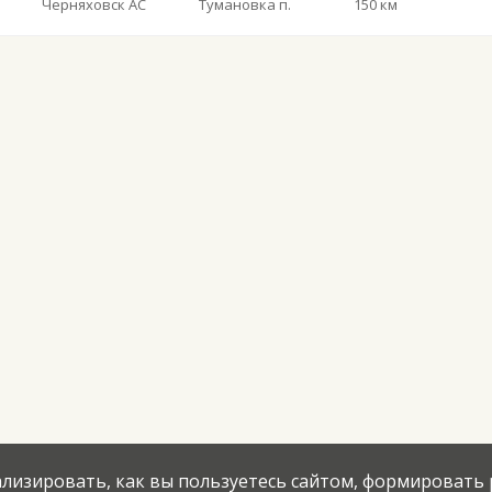
Черняховск АС
Тумановка п.
150 км
нализировать, как вы пользуетесь сайтом, формировать