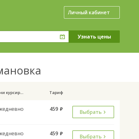
Личный кабинет
умановка
Дни курсирования
Тариф
жедневно
459
руб.
Выбрать
жедневно
459
руб.
Выбрать