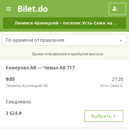
Bilet.do
—
Bilet.do
Поиск
и
покупка
Ленинск-Кузнецкий
–
поселок Усть-Сема
на все дни
билетов
на
автобус
По времени отправления
онлайн
Время отправления и прибытия местное
Кемерово АВ — Чемал АВ 717
9:05
21:20
Ленинск-Кузнецкий АВ
Усть-Сема п.
Ежедневно
3 624
руб.
Выбрать