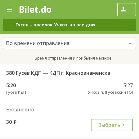
Bilet.do
—
Bilet.do
Поиск
и
покупка
Гусев
–
поселок Учхоз
на все дни
билетов
на
автобус
По времени отправления
онлайн
Время отправления и прибытия местное
380 Гусев КДП — КДП г. Краснознаменска
5:20
5:27
Гусев КДП
Учхоз п. (Гусевский ГО)
Ежедневно
30
руб.
Выбрать