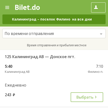
Bilet.do
—
Bilet.do
Поиск
и
покупка
Калининград
–
поселок Филино
на все дни
билетов
на
автобус
По времени отправления
онлайн
Время отправления и прибытия местное
125 Калининград АВ — Донское пгт.
5:40
7:10
Калининград АВ
Филино п.
Ежедневно
243
руб.
Выбрать