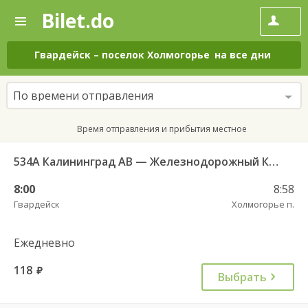
Bilet.do
—
Bilet.do
Поиск
и
покупка
Гвардейск
–
поселок Холмогорье
на все дни
билетов
на
автобус
По времени отправления
онлайн
Время отправления и прибытия местное
534А Калининград АВ — Железнодорожный КДП
8:00
8:58
Гвардейск
Холмогорье п.
Ежедневно
118
руб.
Выбрать