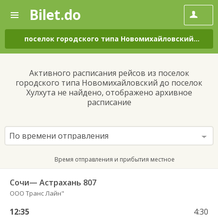
Bilet.do
—
Bilet.do
Поиск
и
покупка
поселок городского типа Новомихайловский
–
посе
билетов
на
автобус
Активного расписания рейсов из поселок
онлайн
городского типа Новомихайловский до поселок
Хулхута не найдено, отображено архивное
расписание
По времени отправления
Время отправления и прибытия местное
Сочи— Астрахань 807
ООО Транс Лайн"
12:35
4:30