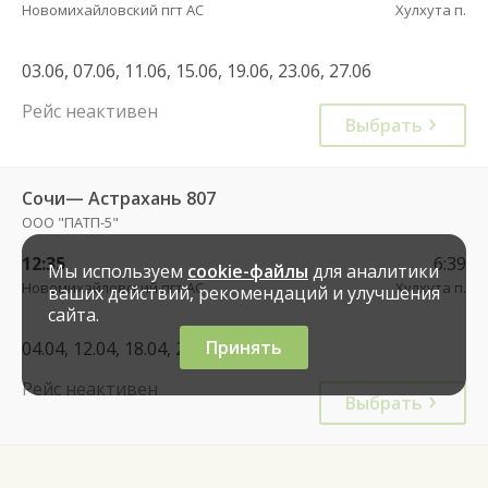
Новомихайловский пгт АС
Хулхута п.
03.06, 07.06, 11.06, 15.06, 19.06, 23.06, 27.06
Рейс неактивен
Выбрать
Сочи— Астрахань 807
ООО "ПАТП-5"
12:35
6:39
Мы используем
cookie-файлы
для аналитики
Новомихайловский пгт АС
Хулхута п.
ваших действий, рекомендаций и улучшения
сайта.
Принять
04.04, 12.04, 18.04, 26.04, 02.05
Рейс неактивен
Выбрать