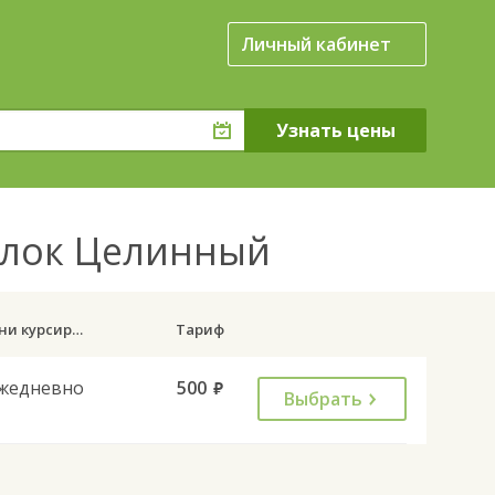
Личный кабинет
елок Целинный
Дни курсирования
Тариф
жедневно
500
руб.
Выбрать