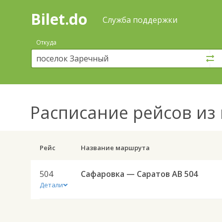
Bilet.do
—
Bilet.do
Поиск
Служба поддержки
и
покупка
Откуда
билетов
на
автобус
онлайн
Расписание рейсов
из 
Рейс
Название маршрута
504
Сафаровка — Саратов АВ 504
Детали