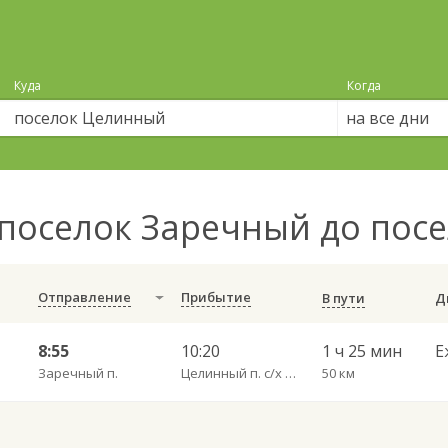
Куда
Когда
на все дни
поселок Заречный до пос
Отправление
Прибытие
В пути
8:55
10:20
1 ч 25 мин
Е
Заречный п.
Целинный п. с/х Декабрист пов.
50 км