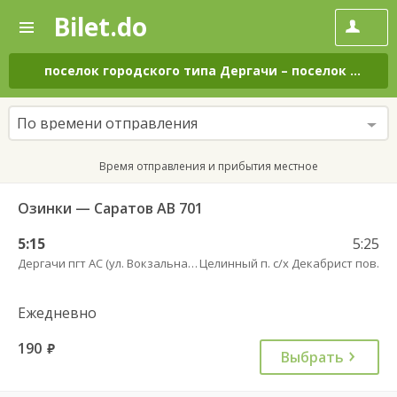
Bilet.do
—
Bilet.do
Поиск
и
покупка
поселок городского типа Дергачи
–
поселок Целинный
билетов
на
автобус
По времени отправления
онлайн
Время отправления и прибытия местное
Озинки — Саратов АВ 701
5:15
5:25
Дергачи пгт АС (ул. Вокзальная, 5А)
Целинный п. с/х Декабрист пов.
Ежедневно
190
руб.
Выбрать