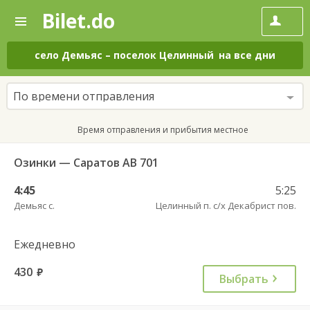
Bilet.do
—
Bilet.do
Поиск
и
покупка
село Демьяс
–
поселок Целинный
на все дни
билетов
на
автобус
По времени отправления
онлайн
Время отправления и прибытия местное
Озинки — Саратов АВ 701
4:45
5:25
Демьяс с.
Целинный п. с/х Декабрист пов.
Ежедневно
430
руб.
Выбрать