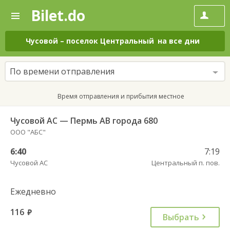
Bilet.do
—
Bilet.do
Поиск
и
покупка
Чусовой
–
поселок Центральный
на все дни
билетов
на
автобус
По времени отправления
онлайн
Время отправления и прибытия местное
Чусовой АС — Пермь АВ города 680
ООО "АБС"
6:40
7:19
Чусовой АС
Центральный п. пов.
Ежедневно
116
руб.
Выбрать