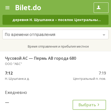
Bilet.do
—
Bilet.do
Поиск
и
покупка
деревня Н. Шушпанка
–
поселок Центральный
на в
билетов
на
автобус
По времени отправления
онлайн
Время отправления и прибытия местное
Чусовой АС — Пермь АВ города 680
ООО "АБС"
7:12
7:19
Н. Шушпанка д.
Центральный п. пов.
Ежедневно
—
Выбрать