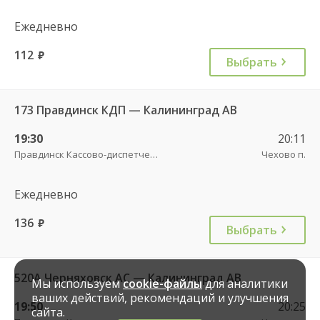
Ежедневно
112
руб.
Выбрать
173 Правдинск КДП — Калининград АВ
19:30
20:11
Правдинск Кассово-диспетчерский пункт
Чехово п.
Ежедневно
136
руб.
Выбрать
520А Черняховск АС — Калининград АВ
Мы используем
cookie-файлы
для аналитики
ваших действий, рекомендаций и улучшения
19:50
20:25
сайта.