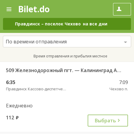
Bilet.do
—
Bilet.do
Поиск
и
покупка
Правдинск
–
поселок Чехово
на все дни
билетов
на
автобус
По времени отправления
онлайн
Время отправления и прибытия местное
509 Железнодорожный пгт. — Калининград АВ ч/з Правдинск КДП
6:35
7:09
Правдинск Кассово-диспетчерский пункт
Чехово п.
Ежедневно
112
руб.
Выбрать