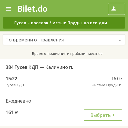
Bilet.do
—
Bilet.do
Поиск
и
покупка
Гусев
–
поселок Чистые Пруды
на все дни
билетов
на
автобус
По времени отправления
онлайн
Время отправления и прибытия местное
384 Гусев КДП — Калинино п.
15:22
16:07
Гусев КДП
Чистые Пруды п.
Ежедневно
161
руб.
Выбрать