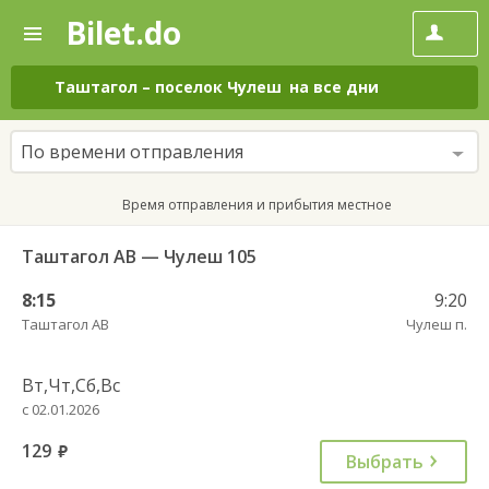
Bilet.do
—
Bilet.do
Поиск
и
покупка
Таштагол
–
поселок Чулеш
на все дни
билетов
на
автобус
По времени отправления
онлайн
Время отправления и прибытия местное
Таштагол АВ — Чулеш 105
8:15
9:20
Таштагол АВ
Чулеш п.
Вт,Чт,Сб,Вс
с 02.01.2026
129
руб.
Выбрать