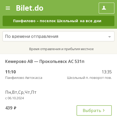
Bilet.do
—
Bilet.do
Поиск
и
покупка
Панфилово
–
поселок Школьный
на все дни
билетов
на
автобус
По времени отправления
онлайн
Время отправления и прибытия местное
Кемерово АВ — Прокопьевск АС 531п
11:10
13:35
Панфилово Автокасса
Школьный п. поворот пов.
Пн,Вт,Ср,Чт,Пт
с 06.10.2024
439
руб.
Выбрать