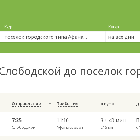
Куда
Когда
на все дни
Слободской до поселок го
Отправление
Прибытие
В пути
7:35
11:10
3 ч 40 мин
П
Слободской
Афанасьево пгт
215 км
с 