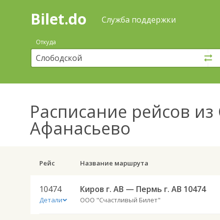
Bilet.do
—
Bilet.do
Поиск
Служба поддержки
и
покупка
Откуда
билетов
на
автобус
онлайн
Расписание рейсов
из 
Афанасьево
Рейс
Название маршрута
10474
Киров г. АВ — Пермь г. АВ 10474
Детали
ООО "Счастливый Билет"