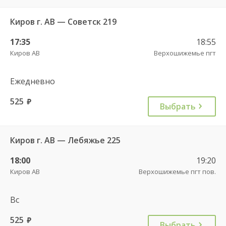
Киров г. АВ — Советск 219
17:35
18:55
Киров АВ
Верхошижемье пгт
Ежедневно
525
руб.
Выбрать
Киров г. АВ — Лебяжье 225
18:00
19:20
Киров АВ
Верхошижемье пгт пов.
Вс
525
руб.
Выбрать