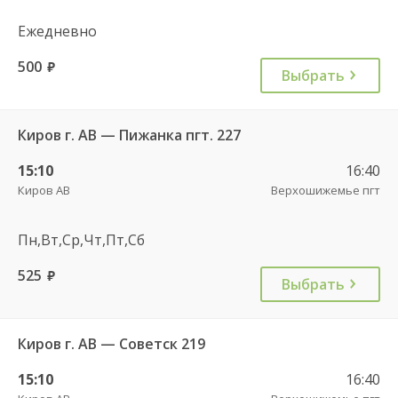
Ежедневно
500
руб.
Выбрать
Киров г. АВ — Пижанка пгт. 227
15:10
16:40
Киров АВ
Верхошижемье пгт
Пн,Вт,Ср,Чт,Пт,Сб
525
руб.
Выбрать
Киров г. АВ — Советск 219
15:10
16:40