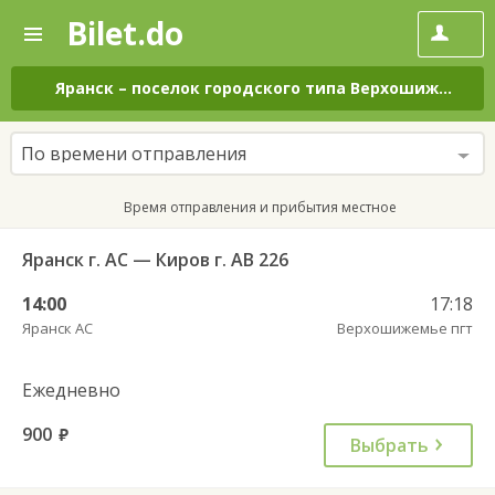
Bilet.do
—
Bilet.do
Поиск
и
покупка
Яранск
–
поселок городского типа Верхошижемье
билетов
на
автобус
По времени отправления
онлайн
Время отправления и прибытия местное
Яранск г. АС — Киров г. АВ 226
14:00
17:18
Яранск АС
Верхошижемье пгт
Ежедневно
900
руб.
Выбрать