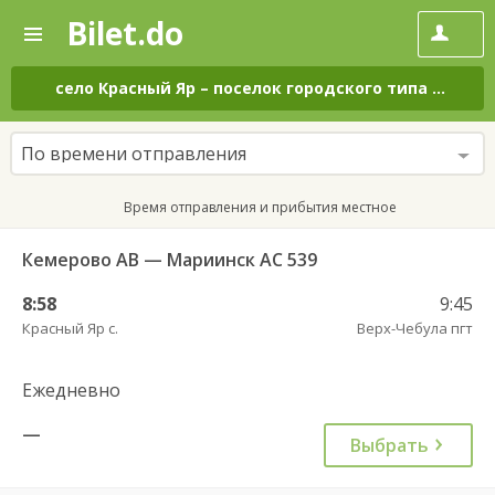
Bilet.do
—
Bilet.do
Поиск
и
покупка
село Красный Яр
–
поселок городского типа Верх-Чебула
билетов
на
автобус
По времени отправления
онлайн
Время отправления и прибытия местное
Кемерово АВ — Мариинск АС 539
8:58
9:45
Красный Яр с.
Верх-Чебула пгт
Ежедневно
—
Выбрать