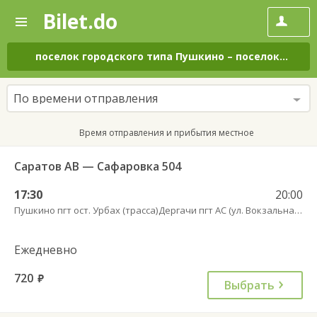
Bilet.do
—
Bilet.do
Поиск
и
покупка
поселок городского типа Пушкино
–
поселок городского типа Дергачи
билетов
на
автобус
По времени отправления
онлайн
Время отправления и прибытия местное
Саратов АВ — Сафаровка 504
17:30
20:00
Пушкино пгт ост. Урбах (трасса)
Дергачи пгт АС (ул. Вокзальная, 5А)
Ежедневно
720
руб.
Выбрать