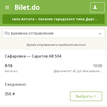
Bilet.do
—
Bilet.do
Поиск
и
покупка
село Алтата
–
поселок городского типа Дергачи
на
билетов
на
автобус
По времени отправления
онлайн
Время отправления и прибытия местное
Сафаровка — Саратов АВ 504
9:10
10:00
Алтата с.
Дергачи пгт АС (ул. Вокзальная, 5А)
Ежедневно
350
руб.
Выбрать