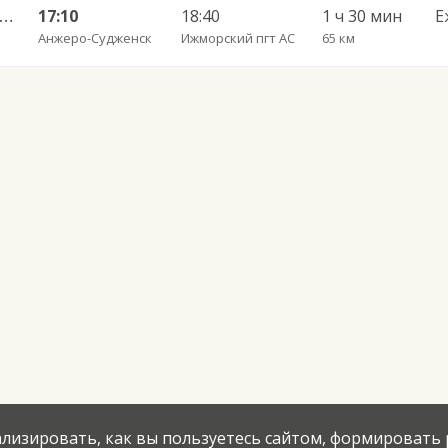
еро-Судженск АС — Ижморская АС 522н
17:10
18:40
1 ч 30 мин
Е
Анжеро-Судженск
Ижморский пгт АС
65 км
нализировать, как вы пользуетесь сайтом, формировать