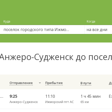
Куда
Когда
на все дни
Анжеро-Судженск до посел
Отправление
Прибытие
В пути
еро-Судженск АС — Ижморская АС 522р
9:25
11:10
1 ч 45 мин
Е
Анжеро-Судженск
Ижморский пгт АС
65 км