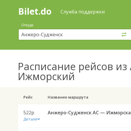
Bilet.do
—
Bilet.do
Поиск
Служба поддержки
и
покупка
Откуда
билетов
на
автобус
онлайн
Расписание рейсов
из 
Ижморский
Рейс
Название маршрута
522р
Анж
Детали