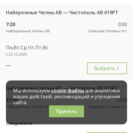
Набережные Челны АВ — Чистополь АВ 619РТ
7:20
0:00
Набережные Челны АВ
Камские Поляны пгт
Пн,Вт,Ср,Чт,Пт,Вс
с 22.12.2025
—
Выбрать
Набережные Челны АВ — Чистополь АВ 619РТ
Мы используем
cookie-файлы
для аналитики
ваших действий, рекомендаций и улучшения
11:00
13:00
сайта.
Набережные Челны АВ
Камские Поляны пгт
Принять
Ежедневно