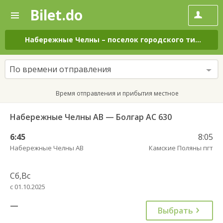
Bilet.do
—
Bilet.do
Поиск
и
покупка
Набережные Челны
–
поселок городского типа Камские Поляны
билетов
на
автобус
По времени отправления
онлайн
Время отправления и прибытия местное
Набережные Челны АВ — Болгар АС 630
6:45
8:05
Набережные Челны АВ
Камские Поляны пгт
Сб,Вс
с 01.10.2025
—
Выбрать