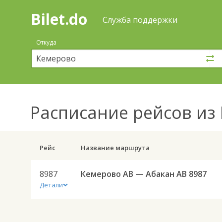
Bilet.do
—
Bilet.do
Поиск
Служба поддержки
и
покупка
Откуда
билетов
на
автобус
онлайн
Расписание рейсов
из 
Рейс
Название маршрута
8987
Кемерово АВ — Абакан АВ 8987
Детали