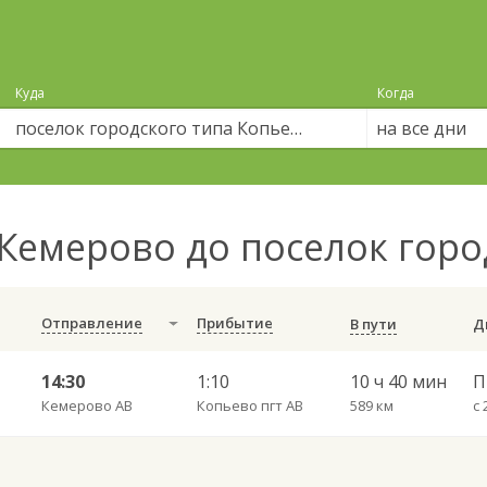
Куда
Когда
на все дни
Кемерово до поселок горо
Отправление
Прибытие
В пути
14:30
1:10
10 ч 40 мин
П
Кемерово АВ
Копьево пгт АВ
589 км
с 