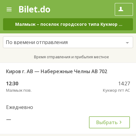
Bilet.do
—
Bilet.do
Поиск
и
покупка
Малмыж
–
поселок городского типа Кукмор
на все
билетов
на
автобус
По времени отправления
онлайн
Время отправления и прибытия местное
Киров г. АВ — Набережные Челны АВ 702
12:30
14:27
Малмыж пов.
Кукмор пгт АС
Ежедневно
—
Выбрать