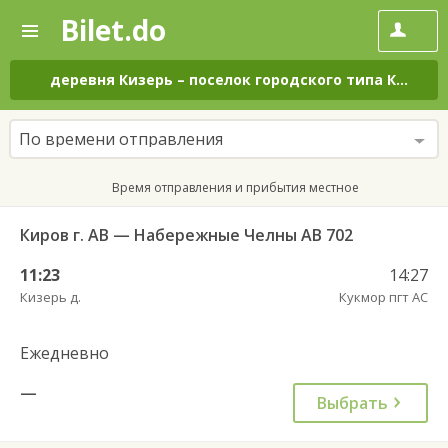
Bilet.do
—
Bilet.do
Поиск
и
покупка
деревня Кизерь
–
поселок городского типа Кукмор
билетов
на
автобус
По времени отправления
онлайн
Время отправления и прибытия местное
Киров г. АВ — Набережные Челны АВ 702
11:23
14:27
Кизерь д.
Кукмор пгт АС
Ежедневно
—
Выбрать