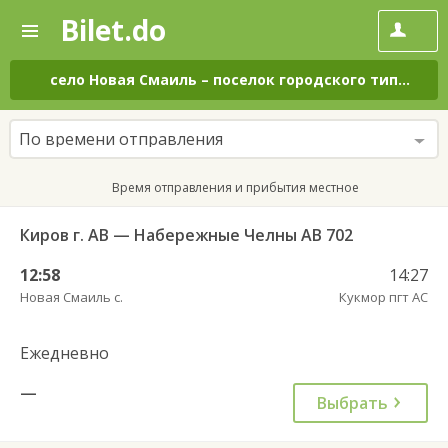
Bilet.do
—
Bilet.do
Поиск
и
покупка
село Новая Смаиль
–
поселок городского типа Кукмор
билетов
на
автобус
По времени отправления
онлайн
Время отправления и прибытия местное
Киров г. АВ — Набережные Челны АВ 702
12:58
14:27
Новая Смаиль с.
Кукмор пгт АС
Ежедневно
—
Выбрать