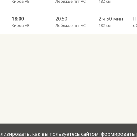
Киров АВ
Лебяжье пгт АС
182 км
18:00
20:50
2 ч 50 мин
П
Киров АВ
Лебяжье пгт АС
182 км
с 
нализировать, как вы пользуетесь сайтом, формировать