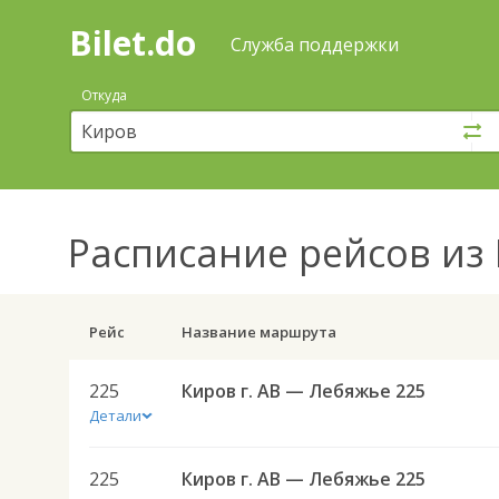
Bilet.do
—
Bilet.do
Поиск
Служба поддержки
и
покупка
Откуда
билетов
на
автобус
онлайн
Расписание рейсов
из 
Рейс
Название маршрута
225
Киров г. АВ — Лебяжье 225
Детали
225
Киров г. АВ — Лебяжье 225