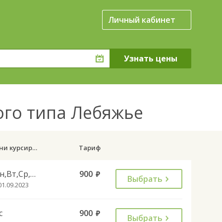
Личный кабинет
ого типа Лебяжье
Дни курсирования
Тариф
Пн,Вт,Ср,Чт
900
руб.
Выбрать
01.09.2023
с
900
руб.
Выбрать