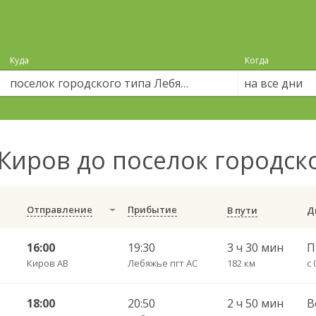
Куда
Когда
на все дни
Киров до поселок городск
Отправление
Прибытие
В пути
16:00
19:30
3 ч 30 мин
Киров АВ
Лебяжье пгт АС
182 км
с 
18:00
20:50
2 ч 50 мин
В