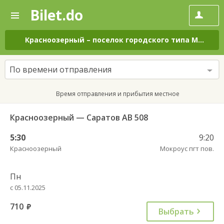
Bilet.do
—
Bilet.do
Поиск
и
покупка
Красноозерный
–
поселок городского типа Мокроус
билетов
на
автобус
По времени отправления
онлайн
Время отправления и прибытия местное
Красноозерный — Саратов АВ 508
5:30
9:20
Красноозерный
Мокроус пгт пов.
Пн
с 05.11.2025
710
руб.
Выбрать