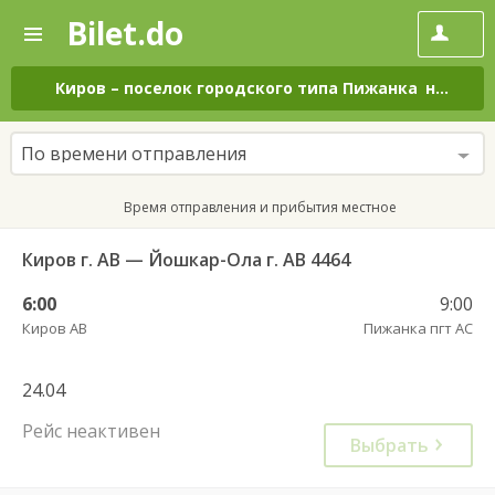
Bilet.do
—
Bilet.do
Поиск
и
покупка
Киров
–
поселок городского типа Пижанка
на все дни
билетов
на
автобус
По времени отправления
онлайн
Время отправления и прибытия местное
Киров г. АВ — Йошкар-Ола г. АВ 4464
6:00
9:00
Киров АВ
Пижанка пгт АС
24.04
Рейс неактивен
Выбрать