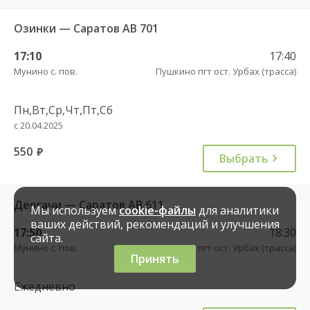
Озинки — Саратов АВ 701
17:10
17:40
Мунино с. пов.
Пушкино пгт ост. Урбах (трасса)
Пн,Вт,Ср,Чт,Пт,Сб
с 20.04.2025
550
руб.
Выбрать
Дергачи — Саратов АВ 611
Мы используем
cookie-файлы
для аналитики
ваших действий, рекомендаций и улучшения
17:50
18:30
сайта.
Мунино с. пов.
Пушкино пгт ост. Урбах (трасса)
Принять
Ежедневно