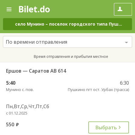
Bilet.do
—
Bilet.do
Поиск
и
покупка
село Мунино
–
поселок городского типа Пушкино
н
билетов
на
автобус
По времени отправления
онлайн
Время отправления и прибытия местное
Ершов — Саратов АВ 614
5:40
6:30
Мунино с. пов.
Пушкино пгт ост. Урбах (трасса)
Пн,Вт,Ср,Чт,Пт,Сб
с 01.12.2025
550
руб.
Выбрать