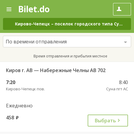
Bilet.do
—
Bilet.do
Поиск
и
покупка
Кирово-Чепецк
–
поселок городского типа Суна
на 
билетов
на
автобус
По времени отправления
онлайн
Время отправления и прибытия местное
Киров г. АВ — Набережные Челны АВ 702
7:20
8:40
Кирово-Чепецк пов.
Суна пгт АС
Ежедневно
458
руб.
Выбрать