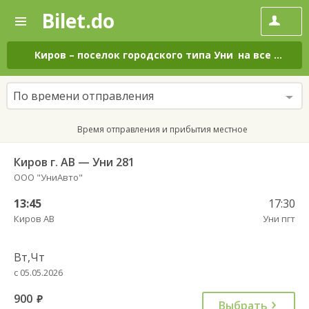
Bilet.do
—
Bilet.do
Поиск
и
покупка
Киров
–
поселок городского типа Уни
на все дни
билетов
на
автобус
По времени отправления
онлайн
Время отправления и прибытия местное
Киров г. АВ — Уни 281
ООО "УниАвто"
13:45
17:30
Киров АВ
Уни пгт
Вт,Чт
с 05.05.2026
900
руб.
Выбрать