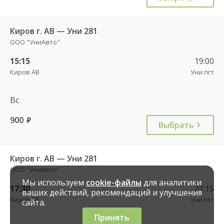
Киров г. АВ — Уни 281
ООО "УниАвто"
15:15
19:00
Киров АВ
Уни пгт
Вс
900
руб.
Выбрать
Киров г. АВ — Уни 281
ООО "УниАвто"
Мы используем
cookie-файлы
для аналитики
17:30
21:15
ваших действий, рекомендаций и улучшения
Киров АВ
Уни пгт
сайта.
Принять